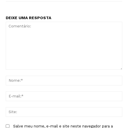
DEIXE UMA RESPOSTA
Comentário:
No
E-
mai
Sit
Salve meu nome, e-mail e site neste navegador para a