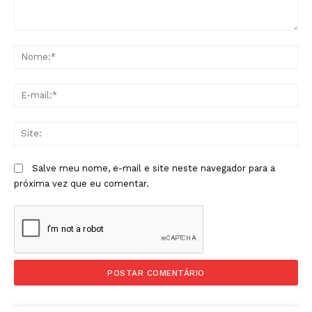
Comentário:
No
E-
mai
Sit
Salve meu nome, e-mail e site neste navegador para a
próxima vez que eu comentar.