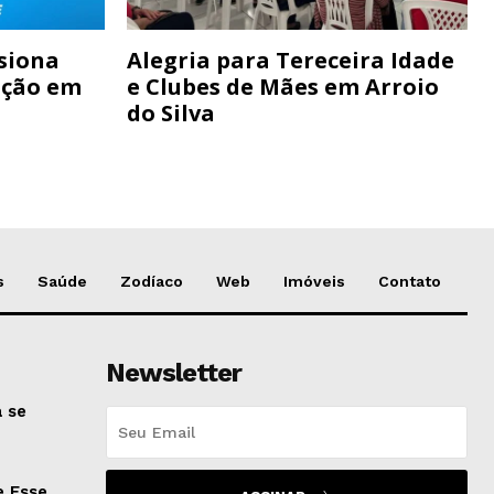
siona
Alegria para Tereceira Idade
ação em
e Clubes de Mães em Arroio
do Silva
s
Saúde
Zodíaco
Web
Imóveis
Contato
Newsletter
 se
e Esse