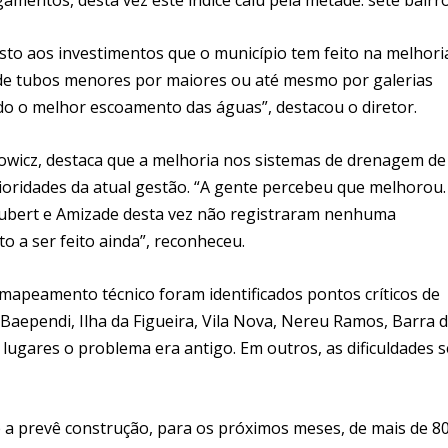
 isto aos investimentos que o município tem feito na melhori
a de tubos menores por maiores ou até mesmo por galerias
do o melhor escoamento das águas”, destacou o diretor.
scowicz, destaca que a melhoria nos sistemas de drenagem de
ioridades da atual gestão. “A gente percebeu que melhorou.
ubert e Amizade desta vez não registraram nenhuma
o a ser feito ainda”, reconheceu.
s mapeamento técnico foram identificados pontos críticos de
aependi, Ilha da Figueira, Vila Nova, Nereu Ramos, Barra 
 lugares o problema era antigo. Em outros, as dificuldades s
e a prevê construção, para os próximos meses, de mais de 8