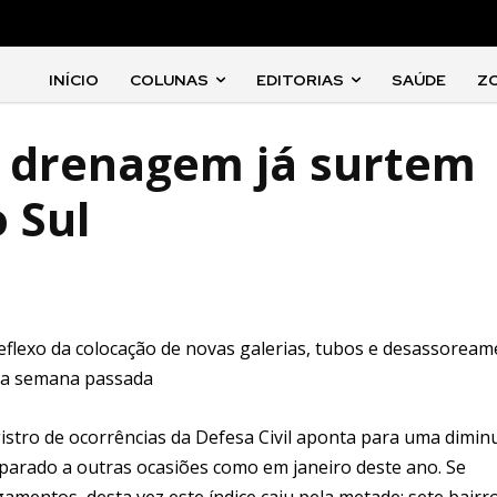
INÍCIO
COLUNAS
EDITORIAS
SAÚDE
Z
e drenagem já surtem
 Sul
reflexo da colocação de novas galerias, tubos e desassorea
 da semana passada
stro de ocorrências da Defesa Civil aponta para uma dimin
arado a outras ocasiões como em janeiro deste ano. Se
entos, desta vez este índice caiu pela metade: sete bairro