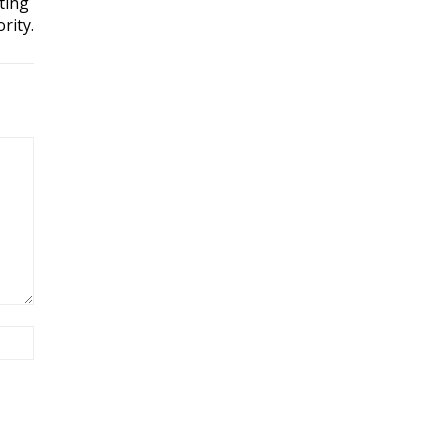
ting
rity.
Site: