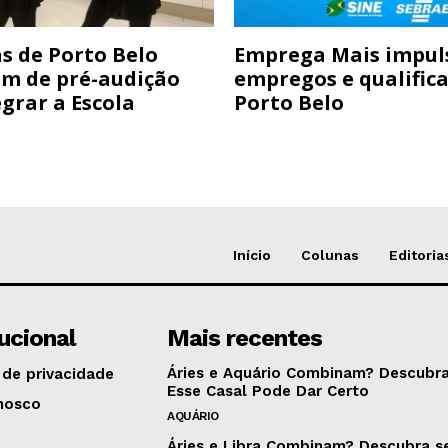
s de Porto Belo
Emprega Mais impul
am de pré-audição
empregos e qualific
grar a Escola
Porto Belo
Início
Colunas
Editoria
tucional
Mais recentes
Áries e Aquário Combinam? Descubra
 de privacidade
Esse Casal Pode Dar Certo
nosco
AQUÁRIO
Áries e Libra Combinam? Descubra s