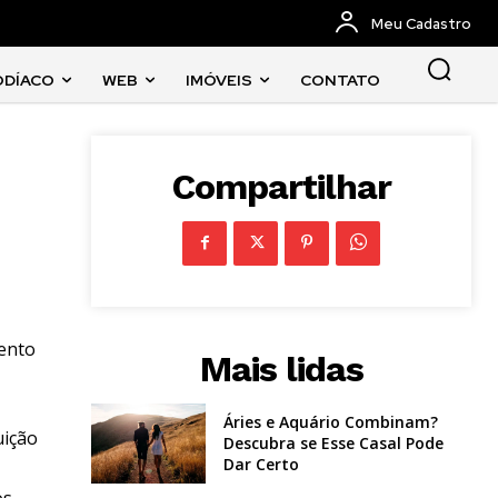
Meu Cadastro
ODÍACO
WEB
IMÓVEIS
CONTATO
Compartilhar
mento
Mais lidas
Áries e Aquário Combinam?
uição
Descubra se Esse Casal Pode
Dar Certo
s.