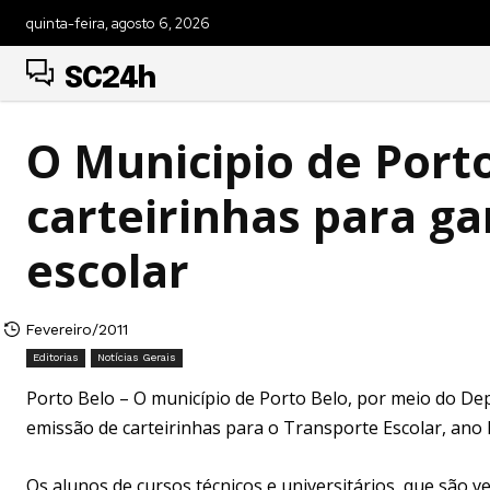
quinta-feira, agosto 6, 2026
SC24h
O Municipio de Port
carteirinhas para ga
escolar
Fevereiro/2011
Editorias
Notícias Gerais
Porto Belo – O município de Porto Belo, por meio do De
emissão de carteirinhas para o Transporte Escolar, ano le
Os alunos de cursos técnicos e universitários, que são