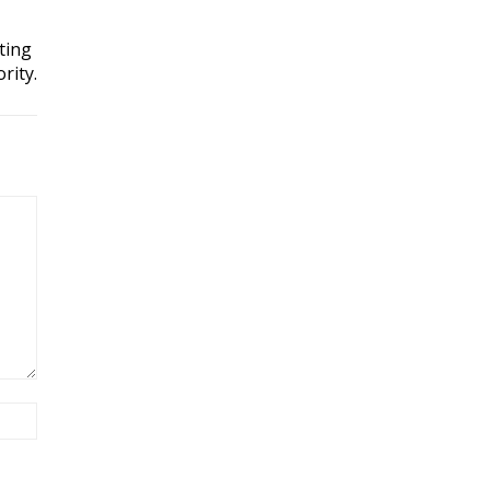
ting
rity.
Site: