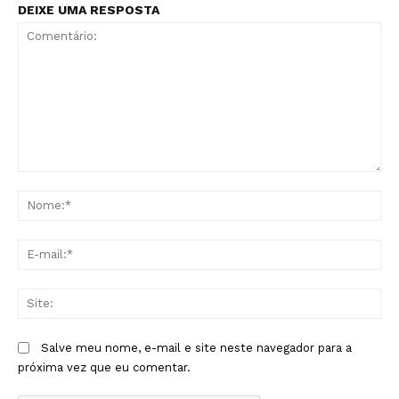
DEIXE UMA RESPOSTA
Comentário:
No
E-
mai
Sit
Salve meu nome, e-mail e site neste navegador para a
próxima vez que eu comentar.