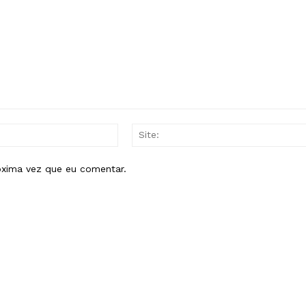
E-
mail:*
óxima vez que eu comentar.