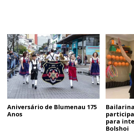
Aniversário de Blumenau 175
Bailarina
Anos
particip
para inte
Bolshoi