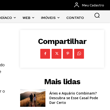
Meu Cadastro
ODÍACO
WEB
IMÓVEIS
CONTATO
Compartilhar
 do
e
Mais lidas
r o
Áries e Aquário Combinam?
Descubra se Esse Casal Pode
Dar Certo