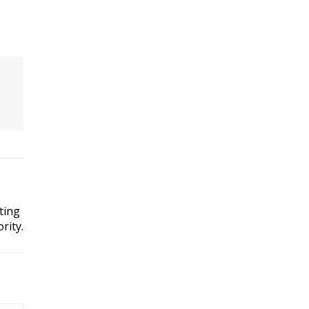
ting
rity.