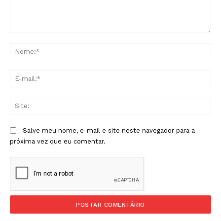
Comentário:
No
E-
mai
Sit
Salve meu nome, e-mail e site neste navegador para a
próxima vez que eu comentar.