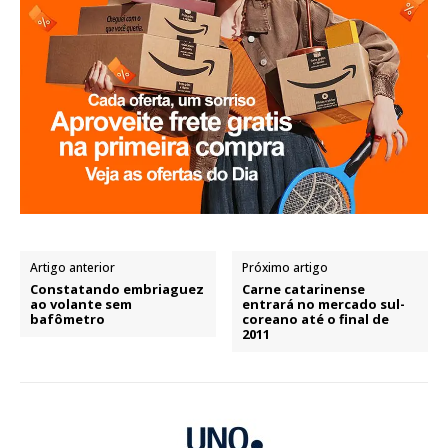
Artigo anterior
Próximo artigo
Constatando embriaguez
Carne catarinense
ao volante sem
entrará no mercado sul-
bafômetro
coreano até o final de
2011