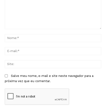
Comentário:
No
E-
mai
Sit
Salve meu nome, e-mail e site neste navegador para a
próxima vez que eu comentar.