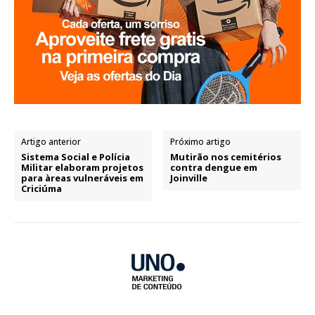
Artigo anterior
Próximo artigo
Sistema Social e Polícia
Mutirão nos cemitérios
Militar elaboram projetos
contra dengue em
para àreas vulneráveis em
Joinville
Criciúma