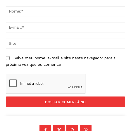
Comentário:
No
E-
mai
Sit
Salve meu nome, e-mail e site neste navegador para a
próxima vez que eu comentar.