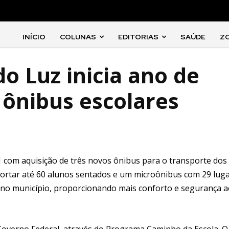
INÍCIO
COLUNAS
EDITORIAS
SAÚDE
Z
o Luz inicia ano de
 ônibus escolares
11 com aquisição de três novos ônibus para o transporte dos
ortar até 60 alunos sentados e um microônibus com 29 luga
r no município, proporcionando mais conforto e segurança 
Governo Federal, através do Programa Caminho da Escola. O