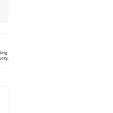
ting
rity.