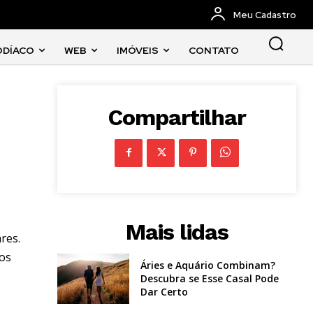
Meu Cadastro
ODÍACO
WEB
IMÓVEIS
CONTATO
Compartilhar
Mais lidas
res.
aos
Áries e Aquário Combinam?
Descubra se Esse Casal Pode
Dar Certo