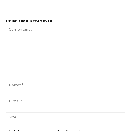
DEIXE UMA RESPOSTA
Comentário:
No
E-
mai
Sit