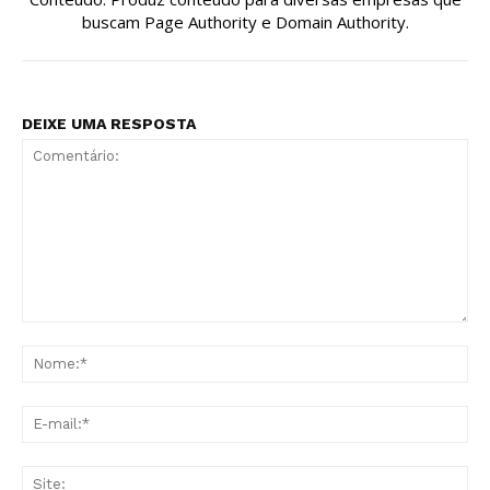
buscam Page Authority e Domain Authority.
DEIXE UMA RESPOSTA
Comentário:
No
E-
mai
Sit