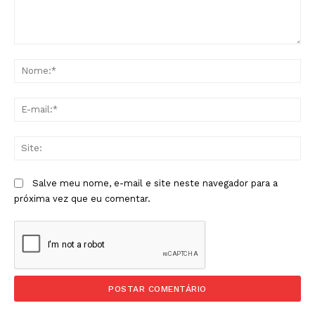
Comentário:
No
E-
mai
Sit
Salve meu nome, e-mail e site neste navegador para a
próxima vez que eu comentar.