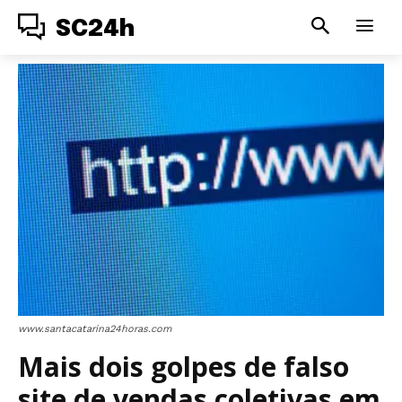
SC24h
www.santacatarina24horas.com
Mais dois golpes de falso
site de vendas coletivas em