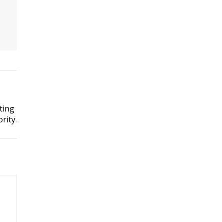
ting
rity.