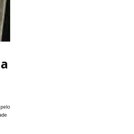
na
 pelo
ade