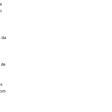
a
o
s da
 de
os
com