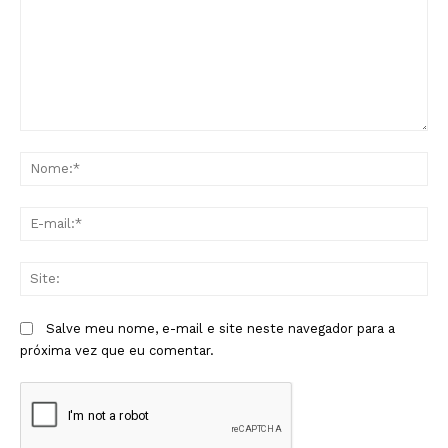
Comentário:
No
E-
mai
Sit
Salve meu nome, e-mail e site neste navegador para a
próxima vez que eu comentar.