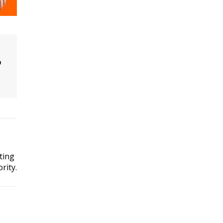
o
ting
rity.