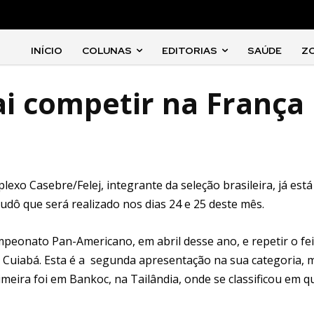
INÍCIO
COLUNAS
EDITORIAS
SAÚDE
Z
vai competir na França
plexo Casebre/Felej, integrante da seleção brasileira, já est
udô que será realizado nos dias 24 e 25 deste mês.
mpeonato Pan-Americano, em abril desse ano, e repetir o fe
Cuiabá. Esta é a segunda apresentação na sua categoria, 
meira foi em Bankoc, na Tailândia, onde se classificou em q