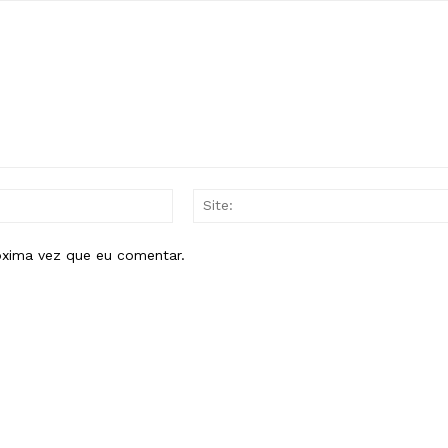
E-
mail:*
óxima vez que eu comentar.