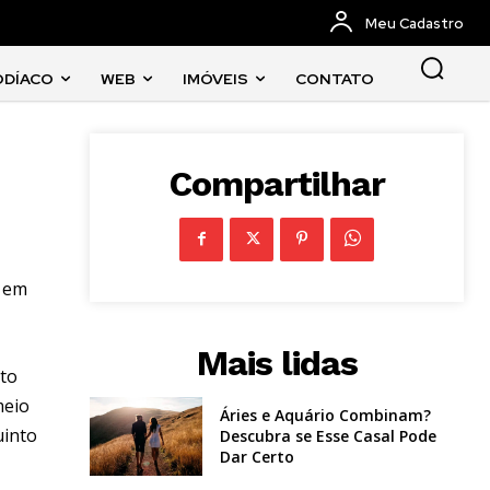
Meu Cadastro
ODÍACO
WEB
IMÓVEIS
CONTATO
Compartilhar
á em
Mais lidas
ito
meio
Áries e Aquário Combinam?
uinto
Descubra se Esse Casal Pode
Dar Certo