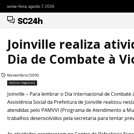
sexta-feira, agosto 7, 2026
SC24h
Joinville realiza ati
Dia de Combate à Vi
Novembro/2010
Notícias Regionais
Joinville – Para lembrar o Dia Internacional de Combate 
Assistência Social da Prefeitura de Joinville realizou ne
atendidas pelo PAMVVI (Programa de Atendimento a Mulhe
trabalhos desenvolvidos pela secretaria para tentar pre
As atividades aconteceram no Centro de Referência Especi