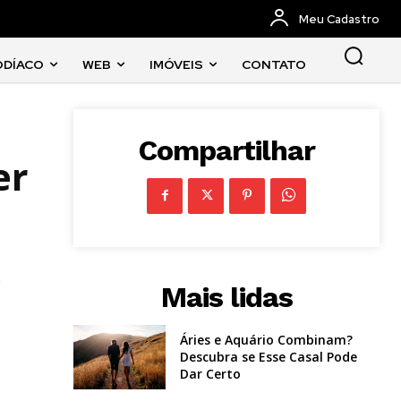
Meu Cadastro
ODÍACO
WEB
IMÓVEIS
CONTATO
Compartilhar
er
e
Mais lidas
Áries e Aquário Combinam?
Descubra se Esse Casal Pode
Dar Certo