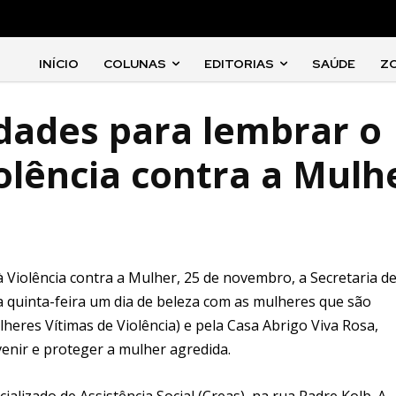
INÍCIO
COLUNAS
EDITORIAS
SAÚDE
Z
vidades para lembrar o
olência contra a Mulh
à Violência contra a Mulher, 25 de novembro, a Secretaria d
sta quinta-feira um dia de beleza com as mulheres que são
res Vítimas de Violência) e pela Casa Abrigo Viva Rosa,
venir e proteger a mulher agredida.
alizado de Assistência Social (Creas), na rua Padre Kolb. A