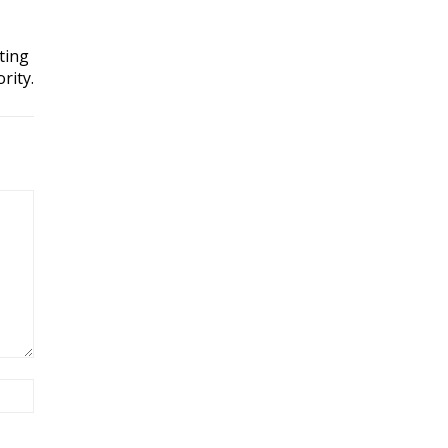
ting
rity.
Site: