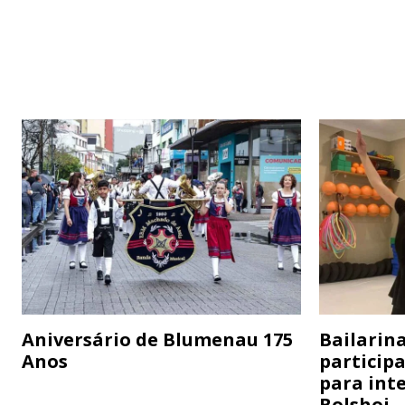
Aniversário de Blumenau 175
Bailarina
Anos
particip
para inte
Bolshoi