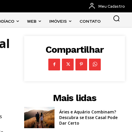
Meu Cadastro
ODÍACO
WEB
IMÓVEIS
CONTATO
al
Compartilhar
Mais lidas
Áries e Aquário Combinam?
s
Descubra se Esse Casal Pode
Dar Certo