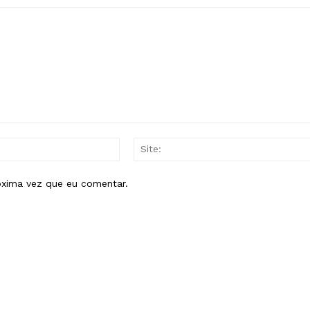
E-
mail:*
óxima vez que eu comentar.