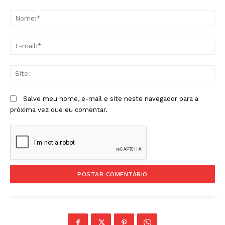
Comentário:
No
E-
mai
Sit
Salve meu nome, e-mail e site neste navegador para a
próxima vez que eu comentar.