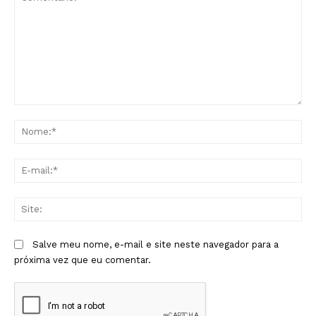
Comentário:
No
E-
mai
Sit
Salve meu nome, e-mail e site neste navegador para a
próxima vez que eu comentar.