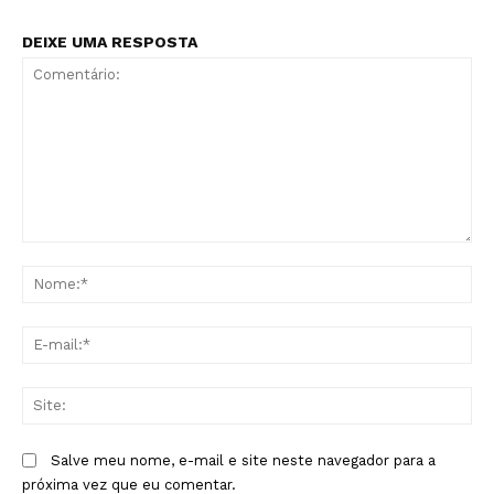
DEIXE UMA RESPOSTA
Comentário:
No
E-
mai
Sit
Salve meu nome, e-mail e site neste navegador para a
próxima vez que eu comentar.