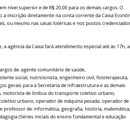
gem nível superior e de R$ 20,00 para os demais cargos. O
vo a inscrição diretamente na conta corrente da Caixa Econô
país, ou mesmo nas casas lotéricas e nos postos credenciado
, a agência da Caixa fará atendimento especial até às 17h, a
cargos de: agente comunitário de saúde,
ente social, nutricionista, engenheiro civil, fisioterapeuta,
iços gerais para a Secretaria de Infraestrutura e as demais
ta, motorista de ônibus do transporte coletivo urbano,
e coletivo urbano, operador de máquina pesada, operador de
 e professor de: informática, geografia, história, matemática
pedagogia (Séries iniciais do ensino fundamental e educação