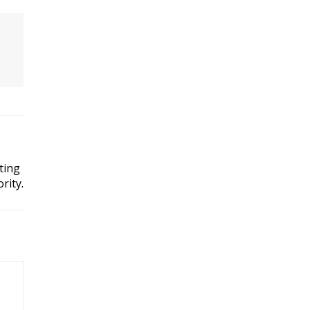
ting
rity.