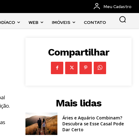
Meu Cadastro
ODÍACO
WEB
IMÓVEIS
CONTATO
Compartilhar
pal
Mais lidas
ição.
Áries e Aquário Combinam?
das
Descubra se Esse Casal Pode
Dar Certo