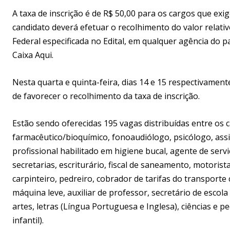
A taxa de inscrição é de R$ 50,00 para os cargos que exi
candidato deverá efetuar o recolhimento do valor relati
Federal especificada no Edital, em qualquer agência do 
Caixa Aqui.
Nesta quarta e quinta-feira, dias 14 e 15 respectivamente
de favorecer o recolhimento da taxa de inscrição.
Estão sendo oferecidas 195 vagas distribuídas entre os 
farmacêutico/bioquímico, fonoaudiólogo, psicólogo, assist
profissional habilitado em higiene bucal, agente de serv
secretarias, escriturário, fiscal de saneamento, motoris
carpinteiro, pedreiro, cobrador de tarifas do transport
máquina leve, auxiliar de professor, secretário de escola
artes, letras (Língua Portuguesa e Inglesa), ciências e 
infantil).