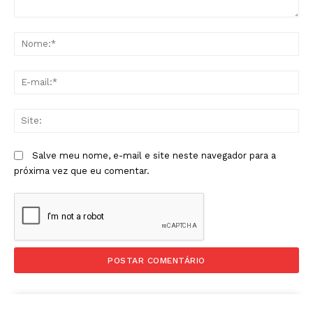
Comentário:
No
E-
mai
Sit
Salve meu nome, e-mail e site neste navegador para a
próxima vez que eu comentar.