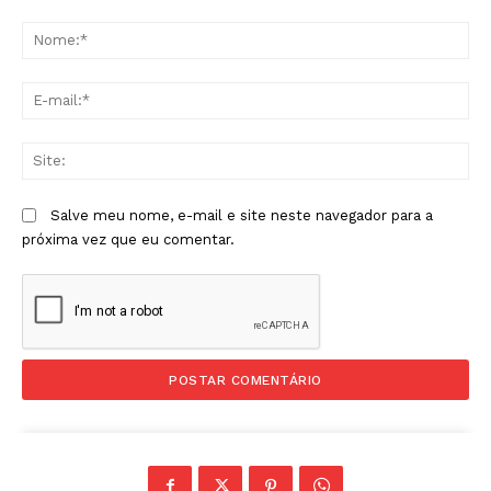
Comentário:
No
E-
mai
Sit
Salve meu nome, e-mail e site neste navegador para a
próxima vez que eu comentar.