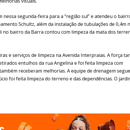
elhorias visuais.
 nessa segunda-feira para a “região sul” e atendeu o bairr
amento Schultz, além da instalação de tubulações de 0,4m 
i no bairro da Barra contou com limpeza da mata dos terre
ras e serviços de limpeza na Avenida Interpraias. A força ta
irados entulhos da rua Angelina e foi feita limpeza com
ca também receberam melhorias. A equipe de drenagem segu
cio foi feita limpeza do terreno e das dependências. O jardi