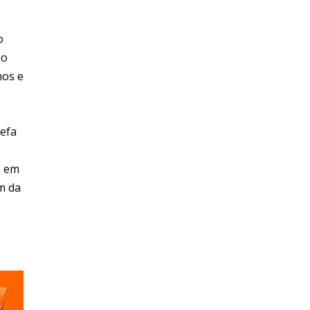
o
no
nos e
refa
e em
m da