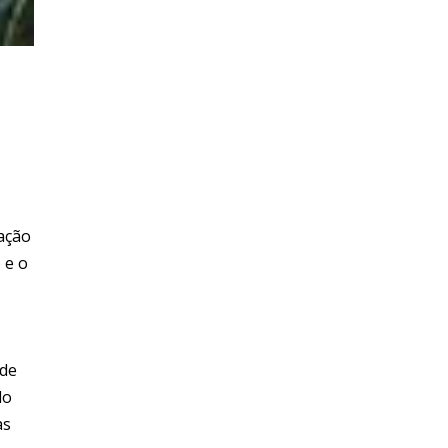
lação
 e o
 de
do
as