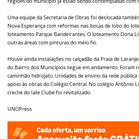
regiões do município já estão sendo contempladas com m
Uma equipe da Secretaria de Obras foi deslocada também
Nova Esperança com reformas nas bocas de lobo do lote
loteamento Parque Bandeirantes. O loteamento Dona Lil
outras áreas com pinturas do meio fio.
Houve ainda instalações no calçadão da Praia de Laranjei
do Bairro dos Municípios segue em andamento. Foram ret
caminhão hidrojato. Unidades de ensino da rede públi
apoio às obras do Colégio Central. No colégio Antônio Lú
creche do Iate Clube foi revitalizado.
UNOPress