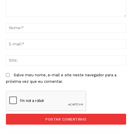
Comentário:
No
E-
mai
Sit
Salve meu nome, e-mail e site neste navegador para a
próxima vez que eu comentar.