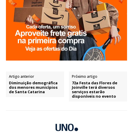
Artigo anterior
Próximo artigo
Diminuição demográfica
72a Festa das Flores de
dos menores municípios
Joinville terá diversos
de Santa Catarina
serviços estarão
disponíveis no evento