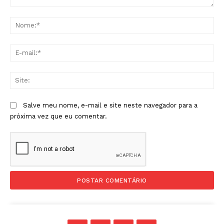
Comentário:
No
E-
mai
Sit
Salve meu nome, e-mail e site neste navegador para a
próxima vez que eu comentar.