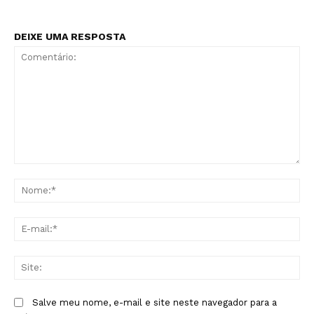
DEIXE UMA RESPOSTA
Comentário:
No
E-
mai
Sit
Salve meu nome, e-mail e site neste navegador para a