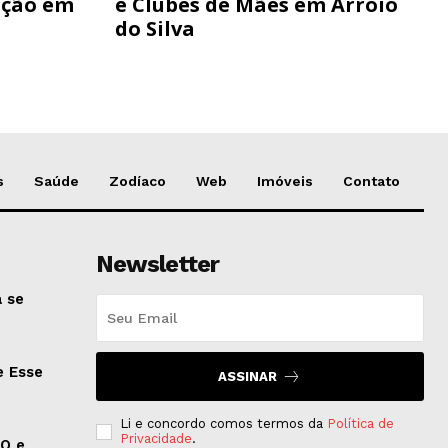
ação em
e Clubes de Mães em Arroio
do Silva
s
Saúde
Zodíaco
Web
Imóveis
Contato
Newsletter
 se
e Esse
ASSINAR
Li e concordo comos termos da
Política de
Privacidade
.
EO e