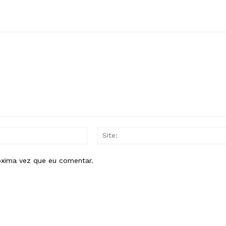
E-
mail:*
óxima vez que eu comentar.