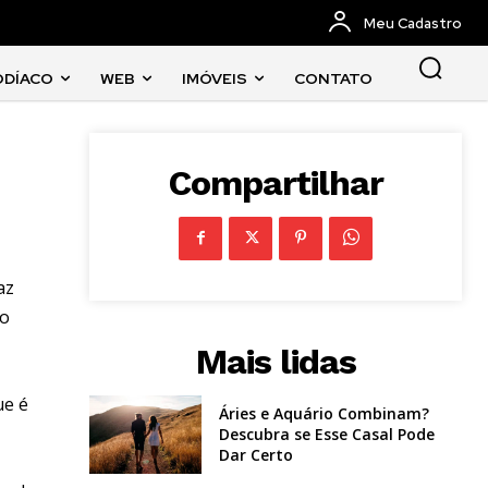
Meu Cadastro
ODÍACO
WEB
IMÓVEIS
CONTATO
Compartilhar
az
do
Mais lidas
ue é
Áries e Aquário Combinam?
Descubra se Esse Casal Pode
Dar Certo