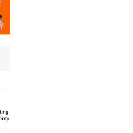
ting
rity.