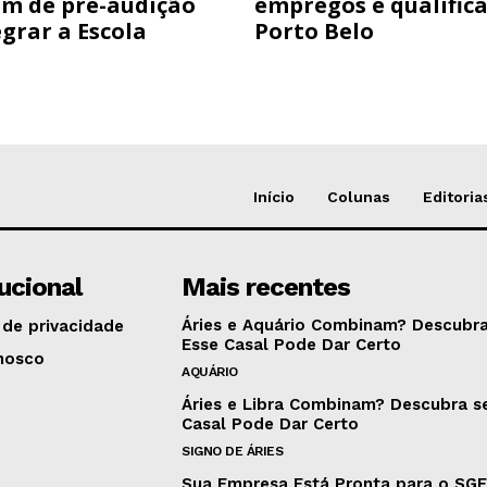
am de pré-audição
empregos e qualific
grar a Escola
Porto Belo
Início
Colunas
Editoria
tucional
Mais recentes
Áries e Aquário Combinam? Descubra
 de privacidade
Esse Casal Pode Dar Certo
nosco
AQUÁRIO
Áries e Libra Combinam? Descubra s
Casal Pode Dar Certo
SIGNO DE ÁRIES
Sua Empresa Está Pronta para o SG