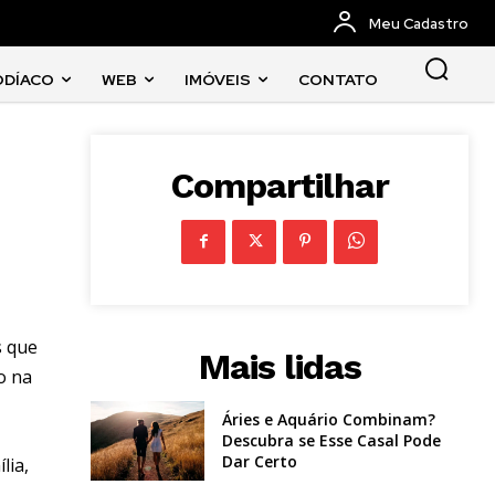
Meu Cadastro
ODÍACO
WEB
IMÓVEIS
CONTATO
Compartilhar
s que
Mais lidas
o na
Áries e Aquário Combinam?
Descubra se Esse Casal Pode
Dar Certo
lia,
–