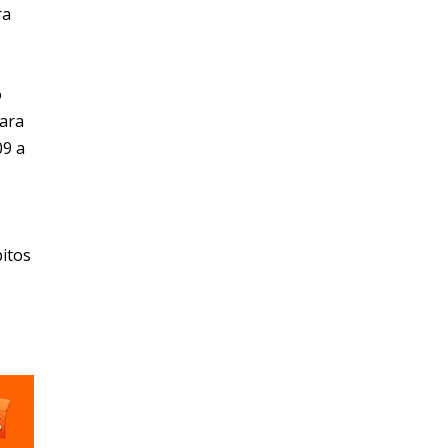
ra
o
para
09 a
bitos