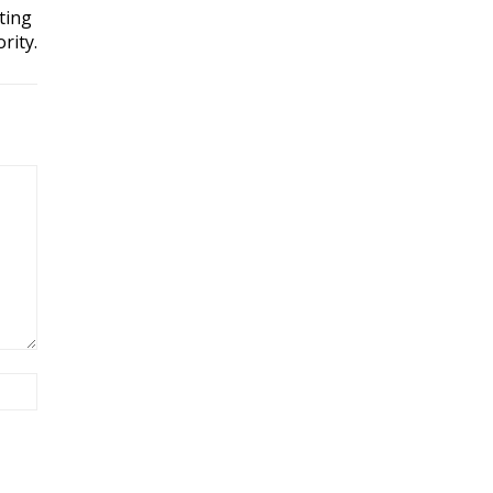
ting
rity.
Site: