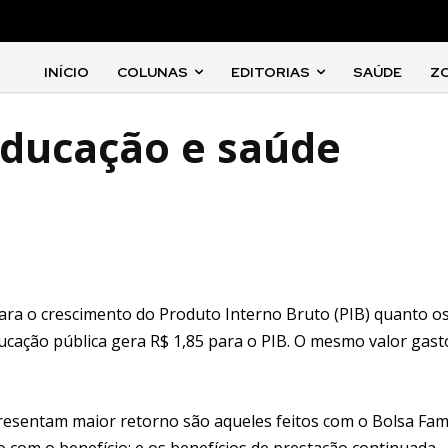
INÍCIO
COLUNAS
EDITORIAS
SAÚDE
Z
educação e saúde
para o crescimento do Produto Interno Bruto (PIB) quanto o
ucação pública gera R$ 1,85 para o PIB. O mesmo valor gast
resentam maior retorno são aqueles feitos com o Bolsa Famí
o com o benefício; e os benefícios de prestação continuada 