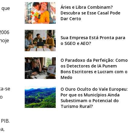
Áries e Libra Combinam?
, que
Descubra se Esse Casal Pode
Dar Certo
2006
Sua Empresa Está Pronta para
hoje
o SGEO e AEO?
O Paradoxo da Perfeição: Como
os Detectores de IA Punem
Bons Escritores e Lucram com o
Medo
ta-se
O Ouro Oculto do Vale Europeu:
Por que os Municípios Ainda
do
Subestimam o Potencial do
Turismo Rural?
 PIB.
ea,