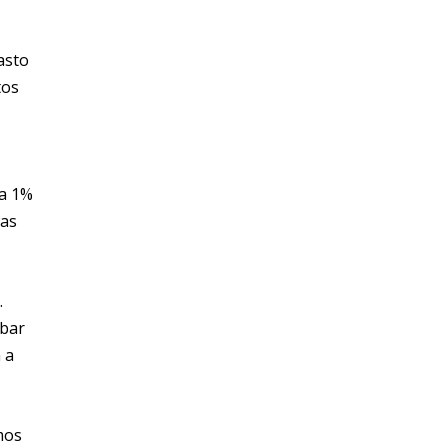
asto
tos
da 1%
das
.
abar
 a
mos