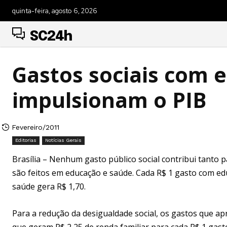
quinta-feira, agosto 6, 2026
SC24h
Gastos sociais com 
impulsionam o PIB
Fevereiro/2011
Editorias
Notícias Gerais
Brasília – Nenhum gasto público social contribui tanto 
são feitos em educação e saúde. Cada R$ 1 gasto com ed
saúde gera R$ 1,70.
Para a redução da desigualdade social, os gastos que ap
que geram R$ 2,25 de renda familiar para cada R$ 1 gast