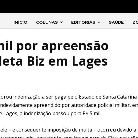
INÍCIO
COLUNAS
EDITORIAS
SAÚDE
Z
mil por apreensão
leta Biz em Lages
ajorou indenização a ser paga pelo Estado de Santa Catarina
 indevidamente apreendido por autoridade policial militar, e
e Lages, a indenização passou para R$ 5 mil.
ele – e consequente imposição de multa – ocorreu devido à
cou comprovado, entretanto, que houve erro da Circunscriçã