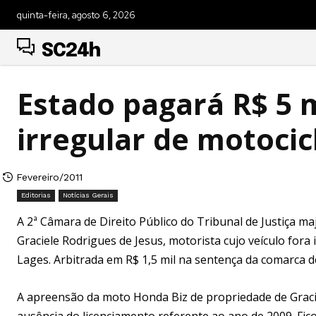
quinta-feira, agosto 6, 2026
SC24h
Estado pagará R$ 5 
irregular de motocic
Fevereiro/2011
Editorias
Notícias Gerais
A 2ª Câmara de Direito Público do Tribunal de Justiça m
Graciele Rodrigues de Jesus, motorista cujo veículo fora
Lages. Arbitrada em R$ 1,5 mil na sentença da comarca d
A apreensão da moto Honda Biz de propriedade de Graci
ausência do licenciamento referente ao ano de 2009. Fi