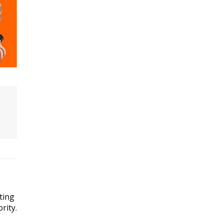
ting
rity.