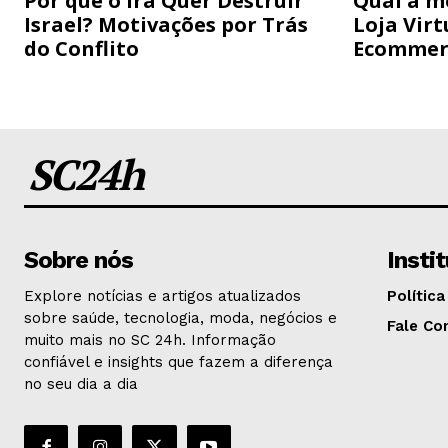
Por que o Irã Quer Destruir
Qual a m
Israel? Motivações por Trás
Loja Virt
do Conflito
Ecommer
SC24h
Sobre nós
Insti
Explore notícias e artigos atualizados
Política
sobre saúde, tecnologia, moda, negócios e
Fale Co
muito mais no SC 24h. Informação
confiável e insights que fazem a diferença
no seu dia a dia