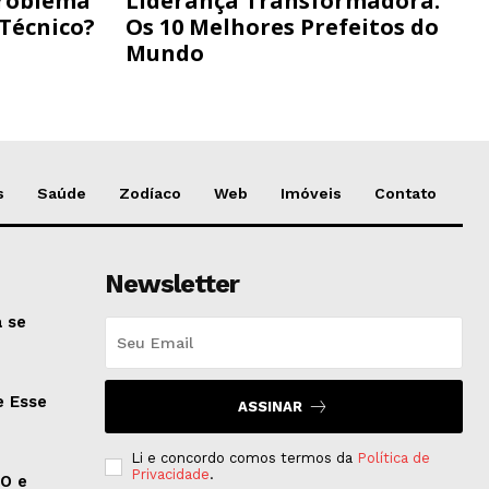
Problema
Liderança Transformadora:
 Técnico?
Os 10 Melhores Prefeitos do
Mundo
s
Saúde
Zodíaco
Web
Imóveis
Contato
Newsletter
 se
e Esse
ASSINAR
Li e concordo comos termos da
Política de
Privacidade
.
EO e