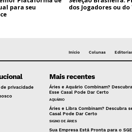
elhor Plataforma de
Seleção Brasileira: 
ual para seu
dos Jogadores ou do
ce
Início
Colunas
Editoria
tucional
Mais recentes
Áries e Aquário Combinam? Descubra
 de privacidade
Esse Casal Pode Dar Certo
nosco
AQUÁRIO
Áries e Libra Combinam? Descubra s
Casal Pode Dar Certo
SIGNO DE ÁRIES
Sua Empresa Está Pronta para o SG