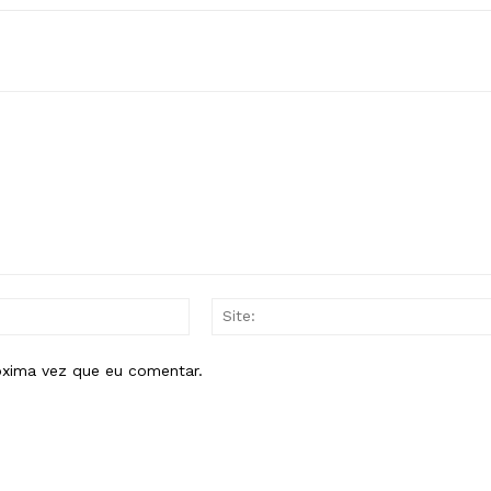
E-
mail:*
óxima vez que eu comentar.