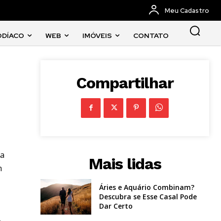
Meu Cadastro
ODÍACO
WEB
IMÓVEIS
CONTATO
Compartilhar
 a
Mais lidas
m
Áries e Aquário Combinam?
Descubra se Esse Casal Pode
Dar Certo
o