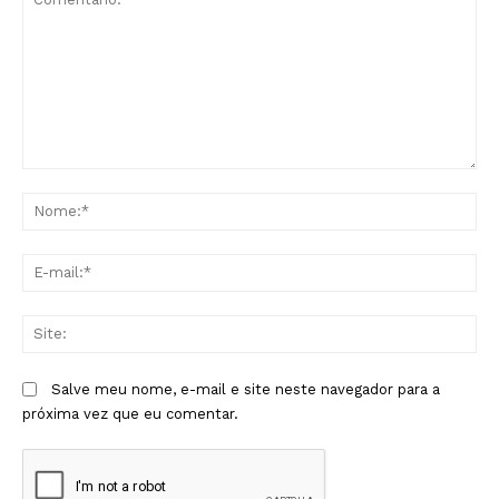
Comentário:
No
E-
mai
Sit
Salve meu nome, e-mail e site neste navegador para a
próxima vez que eu comentar.