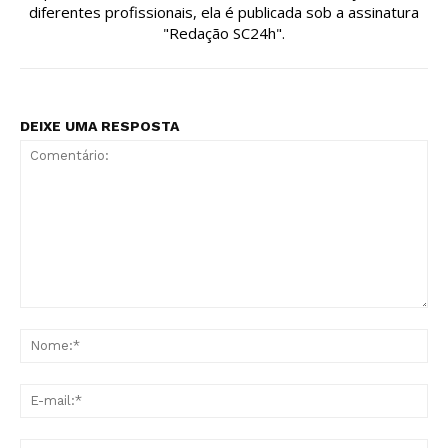
diferentes profissionais, ela é publicada sob a assinatura
"Redação SC24h".
DEIXE UMA RESPOSTA
Comentário:
No
E-
mai
Sit