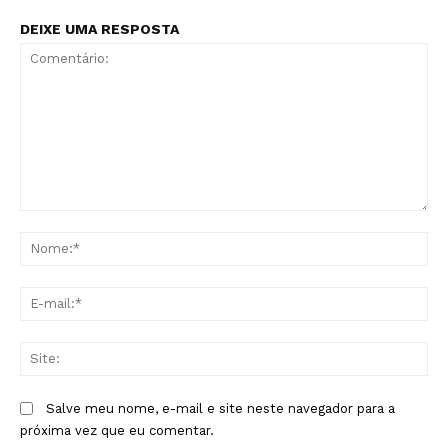
DEIXE UMA RESPOSTA
Comentário:
No
E-
mai
Sit
Salve meu nome, e-mail e site neste navegador para a
próxima vez que eu comentar.