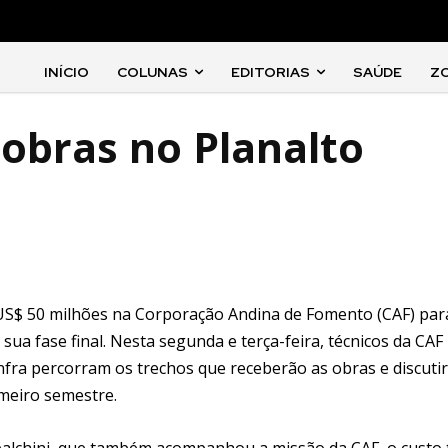
INÍCIO
COLUNAS
EDITORIAS
SAÚDE
Z
obras no Planalto
 US$ 50 milhões na Corporação Andina de Fomento (CAF) par
 sua fase final. Nesta segunda e terça-feira, técnicos da CAF
infra percorram os trechos que receberão as obras e discut
imeiro semestre.
obalchini, que também acompanhou a missão da CAF, o custo 