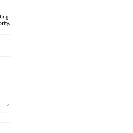
ting
rity.
Site: