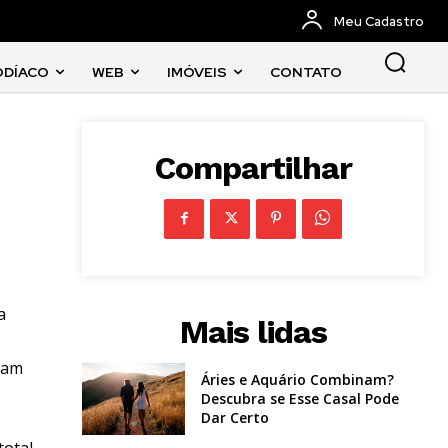
Meu Cadastro
ODÍACO
WEB
IMÓVEIS
CONTATO
Compartilhar
a
Mais lidas
iram
Áries e Aquário Combinam?
Descubra se Esse Casal Pode
Dar Certo
total