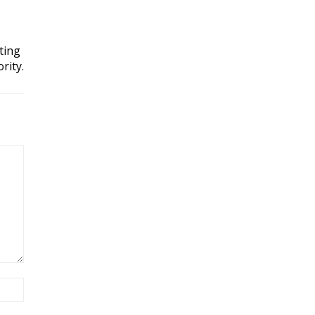
ting
rity.
Site: