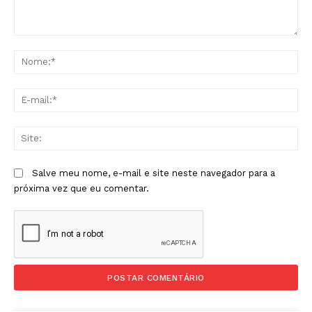
Comentário:
No
E-
mai
Sit
Salve meu nome, e-mail e site neste navegador para a
próxima vez que eu comentar.