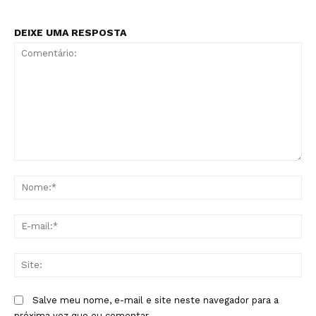
DEIXE UMA RESPOSTA
Comentário:
No
E-
mai
Sit
Salve meu nome, e-mail e site neste navegador para a
próxima vez que eu comentar.