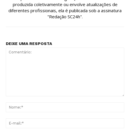
produzida coletivamente ou envolve atualizações de
diferentes profissionais, ela é publicada sob a assinatura
"Redação SC24h".
DEIXE UMA RESPOSTA
Comentário:
No
E-
mai