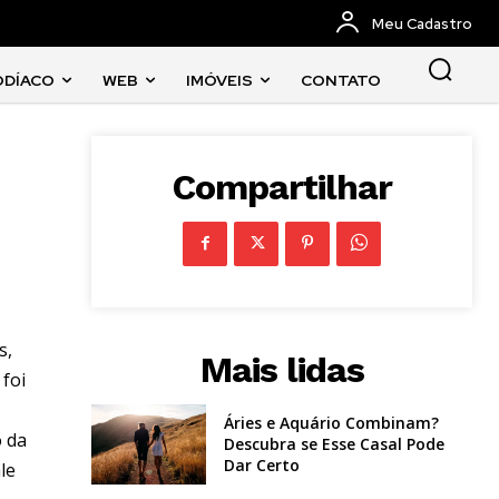
Meu Cadastro
ODÍACO
WEB
IMÓVEIS
CONTATO
Compartilhar
s,
Mais lidas
foi
Áries e Aquário Combinam?
o da
Descubra se Esse Casal Pode
Dar Certo
le