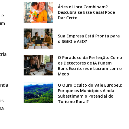
Áries e Libra Combinam?
Descubra se Esse Casal Pode
 é
Dar Certo
 um
Sua Empresa Está Pronta para
o SGEO e AEO?
ria
O Paradoxo da Perfeição: Como
os Detectores de IA Punem
Bons Escritores e Lucram com o
Medo
inda
O Ouro Oculto do Vale Europeu:
Por que os Municípios Ainda
Subestimam o Potencial do
os
Turismo Rural?
ma.