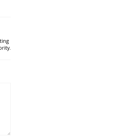
ting
rity.