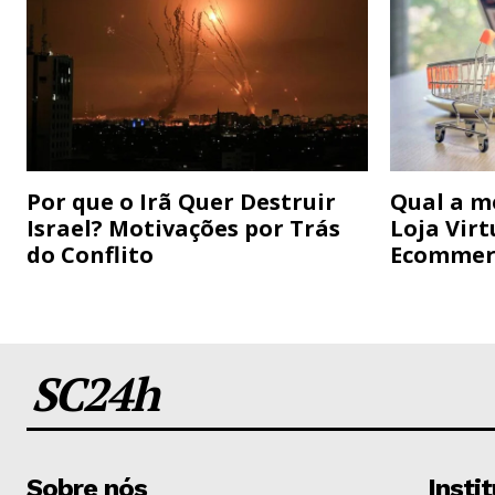
Por que o Irã Quer Destruir
Qual a m
Israel? Motivações por Trás
Loja Virt
do Conflito
Ecommer
SC24h
Sobre nós
Insti