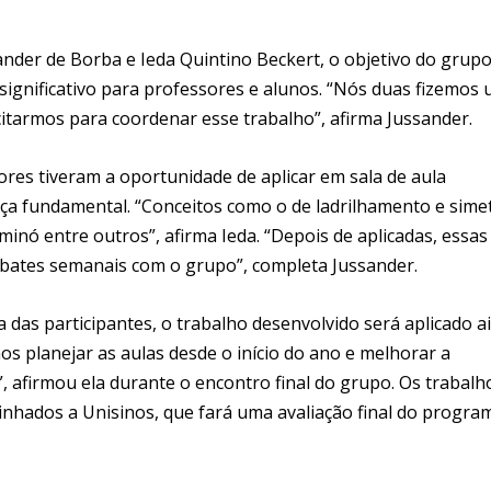
nder de Borba e Ieda Quintino Beckert, o objetivo do grupo
significativo para professores e alunos. “Nós duas fizemos
tarmos para coordenar esse trabalho”, afirma Jussander.
ores tiveram a oportunidade de aplicar em sala de aula
eça fundamental. “Conceitos como o de ladrilhamento e simet
minó entre outros”, afirma Ieda. “Depois de aplicadas, essas
ebates semanais com o grupo”, completa Jussander.
das participantes, o trabalho desenvolvido será aplicado a
s planejar as aulas desde o início do ano e melhorar a
 afirmou ela durante o encontro final do grupo. Os trabalh
inhados a Unisinos, que fará uma avaliação final do progra