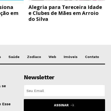
siona
Alegria para Tereceira Idade
ação em
e Clubes de Mães em Arroio
do Silva
s
Saúde
Zodíaco
Web
Imóveis
Contato
Newsletter
 se
e Esse
ASSINAR