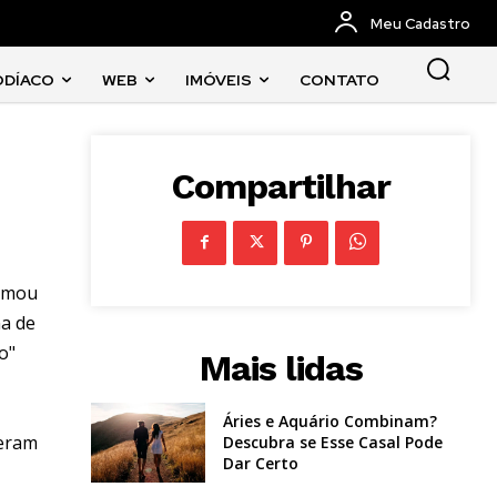
Meu Cadastro
ODÍACO
WEB
IMÓVEIS
CONTATO
Compartilhar
hamou
na de
o"
Mais lidas
Áries e Aquário Combinam?
reram
Descubra se Esse Casal Pode
Dar Certo