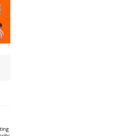
ting
rity.