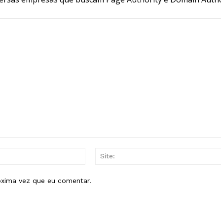
E-
mail:*
óxima vez que eu comentar.