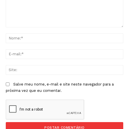
Comentário:
No
E-
mai
Sit
Salve meu nome, e-mail e site neste navegador para a
próxima vez que eu comentar.