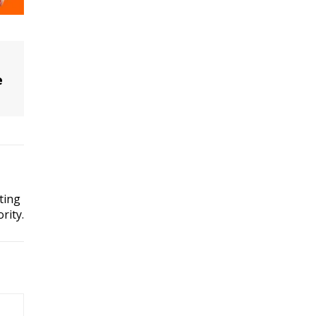
e
ting
rity.