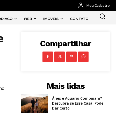
Meu Cadastro
ODÍACO
WEB
IMÓVEIS
CONTATO
e
Compartilhar
Mais lidas
 no
Áries e Aquário Combinam?
Descubra se Esse Casal Pode
Dar Certo