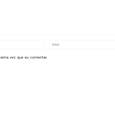
E-
mail:*
óxima vez que eu comentar.