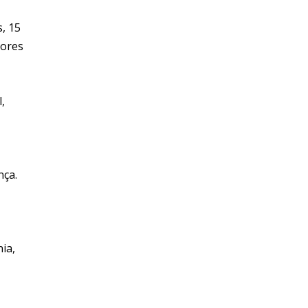
, 15
iores
,
nça.
ia,