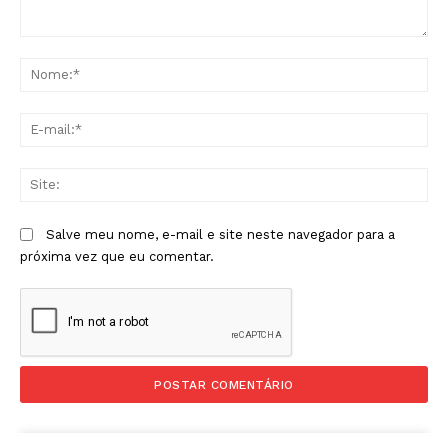
Comentário:
No
E-
mai
Sit
Salve meu nome, e-mail e site neste navegador para a
próxima vez que eu comentar.