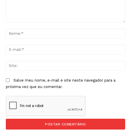
Comentário:
No
E-
mai
Sit
Salve meu nome, e-mail e site neste navegador para a
próxima vez que eu comentar.