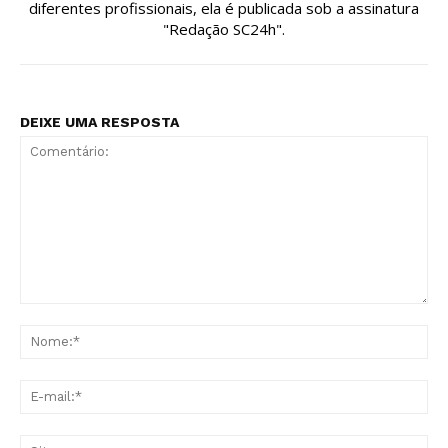
diferentes profissionais, ela é publicada sob a assinatura
"Redação SC24h".
DEIXE UMA RESPOSTA
Comentário:
No
E-
mai
Sit