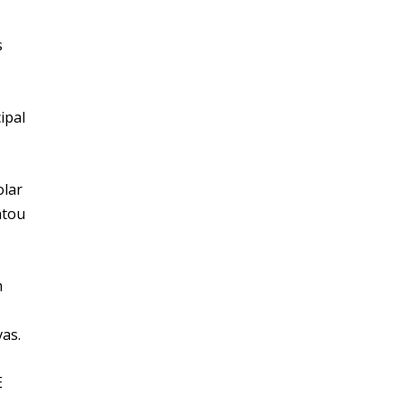
s
ipal
olar
atou
m
vas.
E