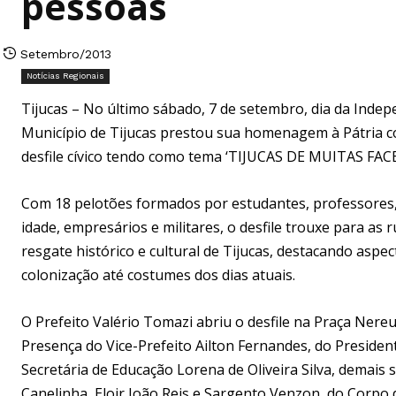
pessoas
Setembro/2013
Notícias Regionais
Tijucas – No último sábado, 7 de setembro, dia da Indepe
Município de Tijucas prestou sua homenagem à Pátria 
desfile cívico tendo como tema ‘TIJUCAS DE MUITAS FACE
Com 18 pelotões formados por estudantes, professores,
idade, empresários e militares, o desfile trouxe para as 
resgate histórico e cultural de Tijucas, destacando aspe
colonização até costumes dos dias atuais.
O Prefeito Valério Tomazi abriu o desfile na Praça Nere
Presença do Vice-Prefeito Ailton Fernandes, do Presiden
Secretária de Educação Lorena de Oliveira Silva, demais 
Canelinha, Eloir João Reis e Sargento Venzon, do Corpo