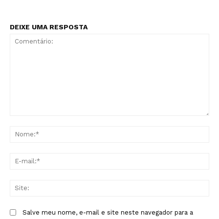
DEIXE UMA RESPOSTA
Comentário:
No
E-
mai
Sit
Salve meu nome, e-mail e site neste navegador para a