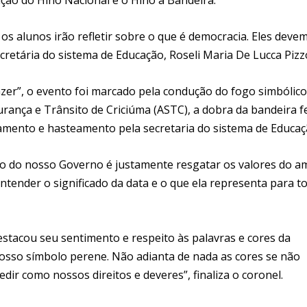
os alunos irão refletir sobre o que é democracia. Eles deve
secretária do sistema de Educação, Roseli Maria De Lucca Pizz
azer”, o evento foi marcado pela condução do fogo simbólico
urança e Trânsito de Criciúma (ASTC), a dobra da bandeira f
riamento e hasteamento pela secretaria do sistema de Educaç
tivo do nosso Governo é justamente resgatar os valores do a
ntender o significado da data e o que ela representa para t
estacou seu sentimento e respeito às palavras e cores da
nosso símbolo perene. Não adianta de nada as cores se não
r como nossos direitos e deveres”, finaliza o coronel.