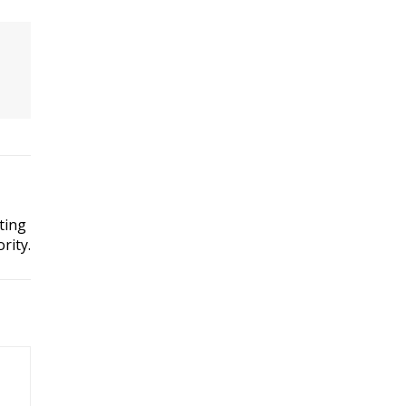
ting
rity.