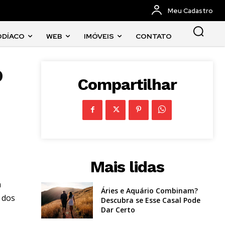
Meu Cadastro
ODÍACO
WEB
IMÓVEIS
CONTATO
o
Compartilhar
Mais lidas
a
Áries e Aquário Combinam?
 dos
Descubra se Esse Casal Pode
Dar Certo