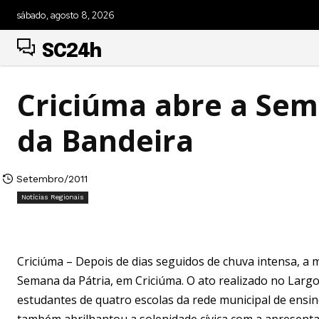
sábado, agosto 8, 2026
SC24h
Criciúma abre a Sem
da Bandeira
Setembro/2011
Notícias Regionais
Criciúma – Depois de dias seguidos de chuva intensa, a m
Semana da Pátria, em Criciúma. O ato realizado no Larg
estudantes de quatro escolas da rede municipal de ensino
também abrilhantou a solenidade cívica com a apresenta