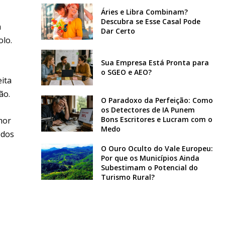
Áries e Libra Combinam?
Descubra se Esse Casal Pode
m
Dar Certo
olo.
Sua Empresa Está Pronta para
o SGEO e AEO?
eita
ão.
O Paradoxo da Perfeição: Como
os Detectores de IA Punem
Bons Escritores e Lucram com o
mor
Medo
odos
O Ouro Oculto do Vale Europeu:
Por que os Municípios Ainda
Subestimam o Potencial do
Turismo Rural?