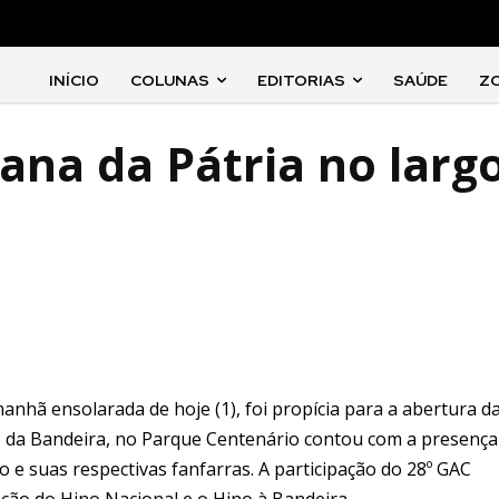
INÍCIO
COLUNAS
EDITORIAS
SAÚDE
Z
ana da Pátria no larg
anhã ensolarada de hoje (1), foi propícia para a abertura d
o da Bandeira, no Parque Centenário contou com a presença
 e suas respectivas fanfarras. A participação do 28º GAC
ção do Hino Nacional e o Hino à Bandeira.